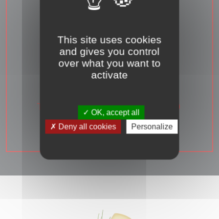
VEUILLEZ NOTER
QU'AUCUNE
COMMANDE PASSÉE
DEPUIS LE
This site uses cookies
FORMULAIRE DE
and gives you control
CONTACT NE SERA
over what you want to
PRISE EN COMPTE !
activate
MERCI DE NOUS
CONTACTER PAR
TÉLÉPHONE AU
03 80
OK, accept all
21 71 98
.
Deny all cookies
Personalize